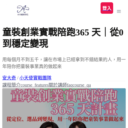
登入
童裝創業實戰陪跑365 天｜從0
到穩定變現
用每個月不到五千，讓在市場上已經拿到不錯結果的人，用一
年陪你把童裝事業真的做起來
安大奇
/
小天使實戰團隊
課程簡介
course_features
關於講師
faq
course_qa