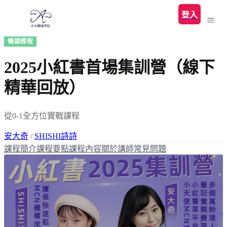
登入
暢銷課程
2025小紅書首場集訓營（線下
精華回放）
從0-1全方位實戰課程
安大奇
/
SHISHI詩詩
課程簡介
課程要點
課程內容
關於講師
常見問題